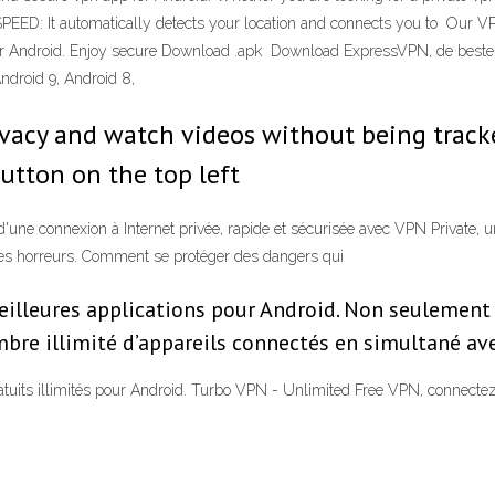
SPEED: It automatically detects your location and connects you to Our V
r Android. Enjoy secure Download .apk Download ExpressVPN, de beste A
ndroid 9, Android 8,
rivacy and watch videos without being track
button on the top left
'une connexion à Internet privée, rapide et sécurisée avec VPN Private, u
e des horreurs. Comment se protéger des dangers qui
illeures applications pour Android. Non seulement i
mbre illimité d’appareils connectés en simultané 
its illimités pour Android. Turbo VPN - Unlimited Free VPN, connectez