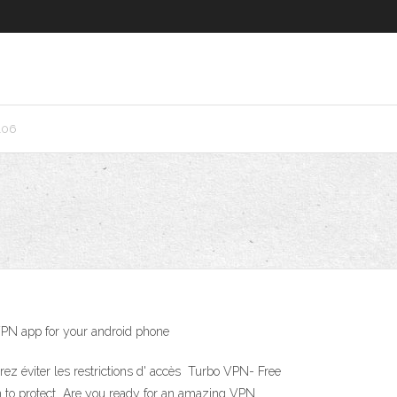
106
VPN app for your android phone
z éviter les restrictions d' accès Turbo VPN- Free
pn to protect Are you ready for an amazing VPN