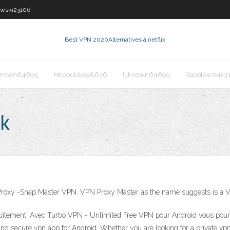
ewski23106
Best VPN 2020
Alternatives à netflix
nown64695
Mccoulskey8636
Uknown64695
Sobolewski23
pk
Proxy -Snap Master VPN. VPN Proxy Master as the name suggests is a 
uitement. Avec Turbo VPN - Unlimited Free VPN pour Android vous pourre
and secure vpn app for Android. Whether you are looking for a private v