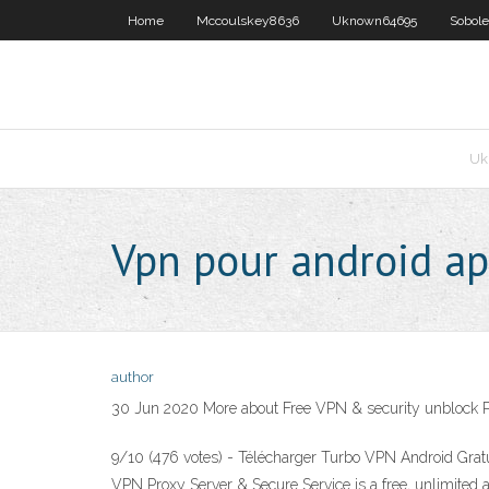
Home
Mccoulskey8636
Uknown64695
Sobol
Uk
Vpn pour android a
author
30 Jun 2020 More about Free VPN & security unblock 
9/10 (476 votes) - Télécharger Turbo VPN Android Grat
VPN Proxy Server & Secure Service is a free, unlimited 