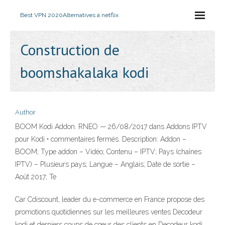
Best VPN 2020
Alternatives à netflix
Construction de
boomshakalaka kodi
Author
BOOM Kodi Addon. RNEO — 26/08/2017 dans Addons IPTV
pour Kodi • commentaires fermés. Description: Addon –
BOOM; Type addon – Vidéo; Contenu – IPTV; Pays (chaînes
IPTV) – Plusieurs pays; Langue – Anglais; Date de sortie –
Août 2017; Te
Car Cdiscount, leader du e-commerce en France propose des
promotions quotidiennes sur les meilleures ventes Decodeur
kodi et derniers coups de cœur des clients en Decodeur kodi.