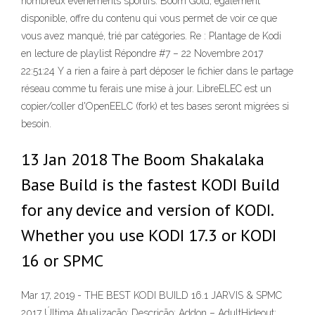
nombreux événements sportifs. Boom Gold, également
disponible, offre du contenu qui vous permet de voir ce que
vous avez manqué, trié par catégories. Re : Plantage de Kodi
en lecture de playlist Répondre #7 – 22 Novembre 2017
22:51:24 Y a rien a faire à part déposer le fichier dans le partage
réseau comme tu ferais une mise à jour. LibreELEC est un
copier/coller d'OpenEELC (fork) et tes bases seront migrées si
besoin.
13 Jan 2018 The Boom Shakalaka
Base Build is the fastest KODI Build
for any device and version of KODI.
Whether you use KODI 17.3 or KODI
16 or SPMC
Mar 17, 2019 - THE BEST KODI BUILD 16.1 JARVIS & SPMC
2017 Última Atualização: Descrição: Addon – AdultHideout;