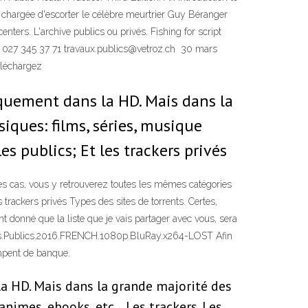
argée d'escorter le célèbre meurtrier Guy Béranger
nters. L'archive publics ou privés. Fishing for script
ax 027 345 37 71 travaux.publics@vetroz.ch 30 mars
téléchargez
iquement dans la HD. Mais dans la
iques: films, séries, musique
es publics; Et les trackers privés
es cas, vous y retrouverez toutes les mêmes catégories
s trackers privés Types des sites de torrents. Certes,
t donné que la liste que je vais partager avec vous, sera
Amis.Publics.2016.FRENCH.1080p.BluRay.x264-LOST Afin
ompent de banque.
la HD. Mais dans la grande majorité des
animes, ebooks, etc… Les trackers. Les