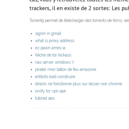
trackers, il en existe de 2 sortes: Les pu
Torrent9 permet de télécharger des torrents de films, séri
signin in gmail
what is proxy address
ez pawn ames ia
flèche de tor kickass
nas server windows 7
pirater mon bâton de feu amazone
enfants kodi construire
directv ne fonctionne plus sur lécran noir chromé
orxify tor vpn apk
tutoriel aes