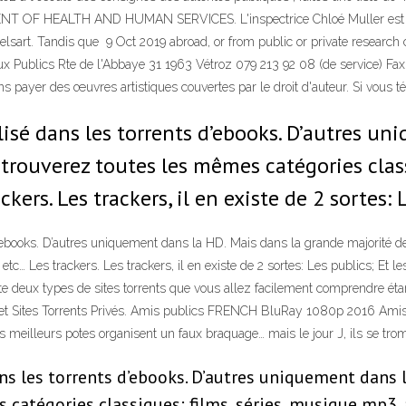
MENT OF HEALTH AND HUMAN SERVICES. L'inspectrice Chloé Muller est ch
lsart. Tandis que 9 Oct 2019 abroad, or from public or private research ce
aux Publics Rte de l'Abbaye 31 1963 Vétroz 079 213 92 08 (de service) F
sans payer des œuvres artistiques couvertes par le droit d'auteur. Si vous 
isé dans les torrents d’ebooks. D’autres un
etrouverez toutes les mêmes catégories class
ers. Les trackers, il en existe de 2 sortes: L
’ebooks. D’autres uniquement dans la HD. Mais dans la grande majorité d
c… Les trackers. Les trackers, il en existe de 2 sortes: Les publics; Et le
ste deux types de sites torrents que vous allez facilement comprendre étan
lics et Sites Torrents Privés. Amis publics FRENCH BluRay 1080p 2016 
urs meilleurs potes organisent un faux braquage… mais le jour J, ils se tr
s les torrents d’ebooks. D’autres uniquement dans 
 catégories classiques: films, séries, musique mp3, 