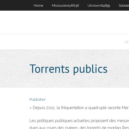
Home
Mccoulskey8636
Uknown64695
Sobol
Uk
Torrents publics
Publisher
« Depuis 2012, la fréquentation a quadruplé raconte Ma
Les politiques publiques actuelles proposent des mesures 
dues aux crues des rivières, des torrents de montag Reste