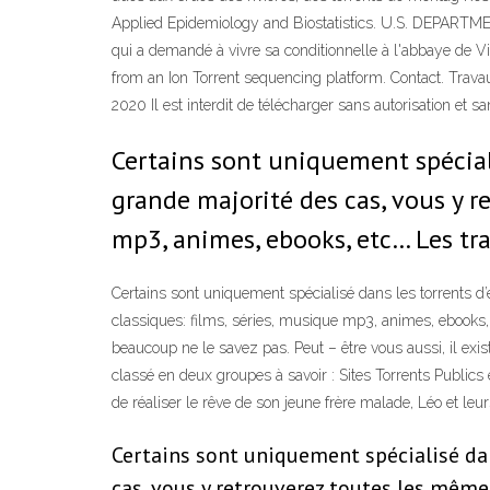
Applied Epidemiology and Biostatistics. U.S. DEPART
qui a demandé à vivre sa conditionnelle à l'abbaye de Vie
from an Ion Torrent sequencing platform. Contact. Trav
2020 Il est interdit de télécharger sans autorisation et 
Certains sont uniquement spécial
grande majorité des cas, vous y r
mp3, animes, ebooks, etc… Les track
Certains sont uniquement spécialisé dans les torrents d
classiques: films, séries, musique mp3, animes, ebooks, et
beaucoup ne le savez pas. Peut – être vous aussi, il exi
classé en deux groupes à savoir : Sites Torrents Pub
de réaliser le rêve de son jeune frère malade, Léo et le
Certains sont uniquement spécialisé dan
cas, vous y retrouverez toutes les mêmes