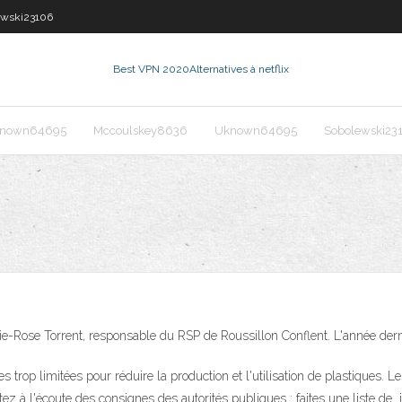
ewski23106
Best VPN 2020
Alternatives à netflix
nown64695
Mccoulskey8636
Uknown64695
Sobolewski23
rie-Rose Torrent, responsable du RSP de Roussillon Conflent. L'année de
trop limitées pour réduire la production et l'utilisation de plastiques. Le
z à l'écoute des consignes des autorités publiques ; faites une liste de in