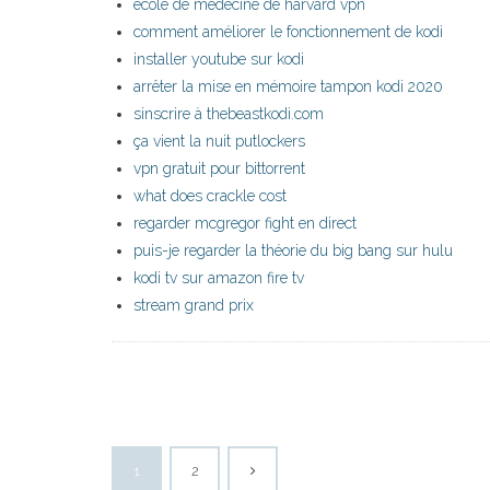
école de médecine de harvard vpn
comment améliorer le fonctionnement de kodi
installer youtube sur kodi
arrêter la mise en mémoire tampon kodi 2020
sinscrire à thebeastkodi.com
ça vient la nuit putlockers
vpn gratuit pour bittorrent
what does crackle cost
regarder mcgregor fight en direct
puis-je regarder la théorie du big bang sur hulu
kodi tv sur amazon fire tv
stream grand prix
1
2