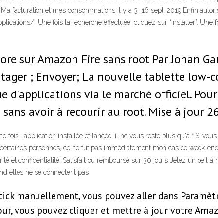
a facturation et mes consommations il y a 3 16 sept. 2019 Enfin autori
ications/ Une fois la recherche effectuée, cliquez sur “installer”. Une fois
tore sur Amazon Fire sans root Par Johan G
rtager ; Envoyer; La nouvelle tablette low-
'applications via le marché officiel. Pour y
e sans avoir à recourir au root. Mise à jour 2
Une fois l'application installée et lancée, il ne vous reste plus qu'à : Si v
ur certaines personnes, ce ne fut pas immédiatement mon cas ce week-end
té et confidentialité; Satisfait ou remboursé sur 30 jours Jetez un œil à
nd elles ne se connectent pas
tick manuellement, vous pouvez aller dans Paramètres
jour, vous pouvez cliquer et mettre à jour votre Amaz