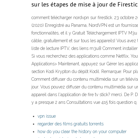
sur les étapes de mise à jour de Firestick
comment télécharger nordvpn sur firestick. 23 octobre
(2020) Enregistré au Panama, NordVPN est un fournisseu
fonctionnalités, et il y Gratuit Téléchargement IPTV M3
câble, gratuitement et sur tous les appareils! Vous avez 
liste de lecture IPTV, des liens m3u8 Comment install
Si vous recherchez des applications comme Netflix, Yout
Applications> Maintenant, appuyez sur Gérer les applica
section Kodi Krypton du dépôt Kodil. Remarque: Pour plu
Comment diffuser du contenu multimédia sur un télévise
jour. Vous pouvez diffuser du contenu multimédia sur un
appareil dans l'application de fire tv stick? merci. De
y a presque 2 ans Consultations vue 415 fois question 
vpn issue
regarder des films gratuits torrents
how do you clear the history on your computer