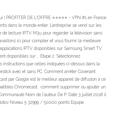
urd'hui ! PROFITER DE L'OFFRE ⭐⭐⭐⭐⭐ - VPN #1 en France
s dans le monde entier. L’entreprise se vend sur les
e de lecture IPTV M3u pour regarder la télévision sans
aillons ici pour compiler et vous fournir la meilleure
 applications IPTV disponibles sur Samsung Smart TV.
nt disponibles sur … Étape 2: Sélectionnez
 instructions que celles indiquées ci-dessus dans la
irestick avec et sans PC. Comment arrêter Covenant
t par Google est le meilleur appareil de diffusion à ce
ompatibles Chromecast . comment supprimer ou ajouter un
 Communauté Nom de l'auteur De P. Date 3 juillet 2018 il
olotov Niveau 5 32999 / 50000 points Equipe