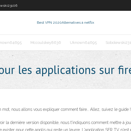
ewski23106
Best VPN 2020
Alternatives à netflix
nown64695
Mccoulskey8636
Uknown64695
Sobolewski23
r les applications sur fir
n mot, nous allons vous expliquer comment faire… Allez, suivez le guide !
s avoir la dernière version disponible, nous t'indiquons comment mettre à j
e exister pour cette applis qui reste un leurre. L'application SFR TV n'est