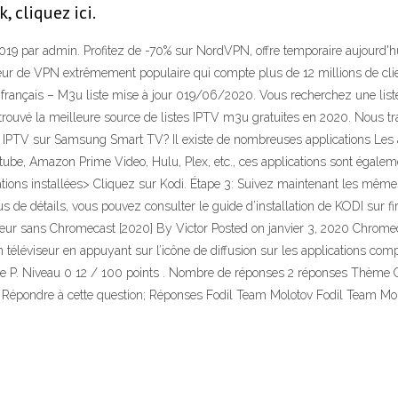
, cliquez ici.
 2019 par admin. Profitez de -70% sur NordVPN, offre temporaire aujo
r de VPN extrêmement populaire qui compte plus de 12 millions de client
u français – M3u liste mise à jour 019/06/2020. Vous recherchez une list
trouvé la meilleure source de listes IPTV m3u gratuites en 2020. Nous trav
er IPTV sur Samsung Smart TV? Il existe de nombreuses applications Les
ube, Amazon Prime Video, Hulu, Plex, etc., ces applications sont égaleme
tions installées> Cliquez sur Kodi. Étape 3: Suivez maintenant les mêmes
s de détails, vous pouvez consulter le guide d’installation de KODI sur f
ur sans Chromecast [2020] By Victor Posted on janvier 3, 2020 Chromecas
 téléviseur en appuyant sur l’icône de diffusion sur les applications c
 P. De P. Niveau 0 12 / 100 points . Nombre de réponses 2 réponses Thème
q. Répondre à cette question; Réponses Fodil Team Molotov Fodil Team M