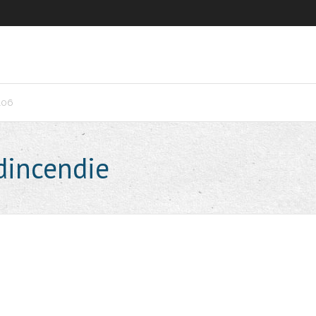
106
dincendie