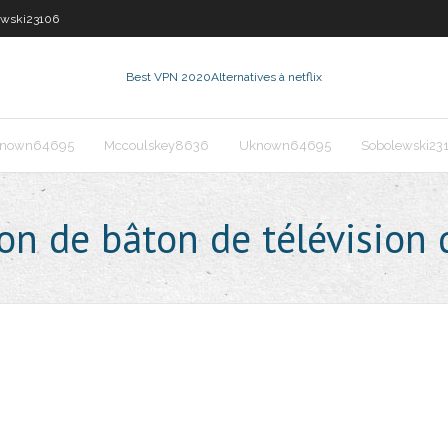
ewski23106
Best VPN 2020
Alternatives à netflix
nown64695
Mccoulskey8636
Uknown64695
Sobolewski23
on de bâton de télévision 