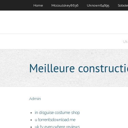
Home
Mccoulskey8636
Uknown64695
Sobol
Uk
Meilleure constructi
Admin
in disguise costume shop
u torrentsdownload.me
uk tv everywhere reviews