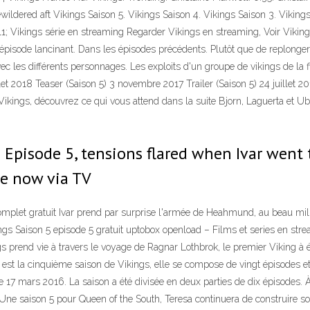
wildered aft Vikings Saison 5. Vikings Saison 4. Vikings Saison 3. Viking
11; Vikings série en streaming Regarder Vikings en streaming, Voir Vikin
isode lancinant. Dans les épisodes précédents. Plutôt que de replonger di
 avec les différents personnages. Les exploits d'un groupe de vikings de 
llet 2018 Teaser (Saison 5) 3 novembre 2017 Trailer (Saison 5) 24 juillet 
Vikings, découvrez ce qui vous attend dans la suite Bjorn, Laguerta et Ub
 Episode 5, tensions flared when Ivar went
ne now via TV
let gratuit Ivar prend par surprise l'armée de Heahmund, au beau milieu d
kings Saison 5 episode 5 gratuit uptobox openload – Films et series en st
prend vie à travers le voyage de Ragnar Lothbrok, le premier Viking à 
 est la cinquième saison de Vikings, elle se compose de vingt épisodes et
e 17 mars 2016. La saison a été divisée en deux parties de dix épisodes. À
e saison 5 pour Queen of the South, Teresa continuera de construire so