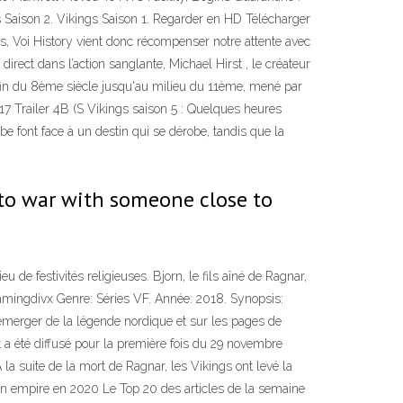
s Saison 2. Vikings Saison 1. Regarder en HD Télécharger
gs, Voi History vient donc récompenser notre attente avec
rect dans l’action sanglante, Michael Hirst , le créateur
la fin du 8ème siècle jusqu'au milieu du 11ème, mené par
2017 Trailer 4B (S Vikings saison 5 : Quelques heures
be font face à un destin qui se dérobe, tandis que la
 to war with someone close to
e festivités religieuses. Bjorn, le fils aîné de Ragnar,
reamingdivx Genre: Séries VF. Année: 2018. Synopsis:
émerger de la légende nordique et sur les pages de
 a été diffusé pour la première fois du 29 novembre
 la suite de la mort de Ragnar, les Vikings ont levé la
n empire en 2020 Le Top 20 des articles de la semaine