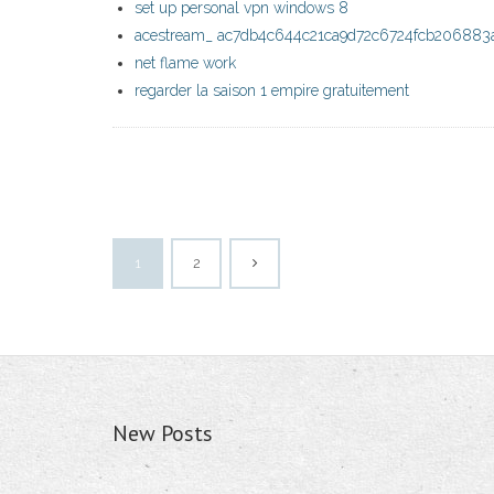
set up personal vpn windows 8
acestream_ ac7db4c644c21ca9d72c6724fcb206883
net flame work
regarder la saison 1 empire gratuitement
1
2
New Posts