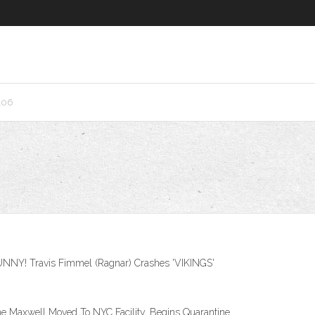
106
2. FUNNY! Travis Fimmel (Ragnar) Crashes 'VIKINGS'
aine Maxwell Moved To NYC Facility, Begins Quarantine .