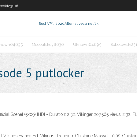
ewski23106
Best VPN 2020
Alternatives à netflix
nown64695
Mccoulskey8636
Uknown64695
Sobolewski23
sode 5 putlocker
fficial Scene] (5x09) [HD] - Duration: 2:32. Vikinger 207,565 views. 2:3
r | Vikings France Hd. Vikings. Trending. Ghislaine Maxwell. 0:35. Ghisl