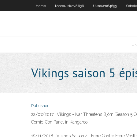
Home
Mccoulskey8636
Uknown64695
Sobol
Uk
Vikings saison 5 épi
Publisher
22/07/2017 · Vikings - Ivar Threatens Björn [Season 5 O
Comic-Con Panel in Kangaroo
15/11/2018 · Vikings Saison 4 : Frere Contre Frere Vostf