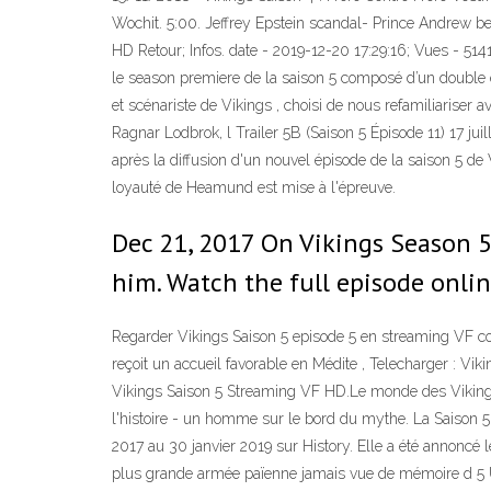
Wochit. 5:00. Jeffrey Epstein scandal- Prince Andrew be
HD Retour; Infos. date - 2019-12-20 17:29:16; Vues - 514
le season premiere de la saison 5 composé d’un double ép
et scénariste de Vikings , choisi de nous refamiliariser
Ragnar Lodbrok, l Trailer 5B (Saison 5 Épisode 11) 17 jui
après la diffusion d'un nouvel épisode de la saison 5 de 
loyauté de Heamund est mise à l'épreuve.
Dec 21, 2017 On Vikings Season 5
him. Watch the full episode onli
Regarder Vikings Saison 5 episode 5 en streaming VF comp
reçoit un accueil favorable en Médite , Telecharger : Vi
Vikings Saison 5 Streaming VF HD.Le monde des Vikings 
l'histoire - un homme sur le bord du mythe. La Saison 5
2017 au 30 janvier 2019 sur History. Elle a été annoncé l
plus grande armée païenne jamais vue de mémoire d 5 Un