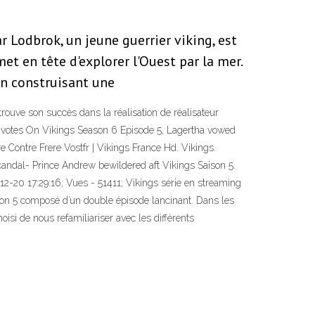
r Lodbrok, un jeune guerrier viking, est
met en tête d'explorer l'Ouest par la mer.
 en construisant une
 trouve son succès dans la réalisation de réalisateur
.50 votes On Vikings Season 6 Episode 5, Lagertha vowed
e Contre Frere Vostfr | Vikings France Hd. Vikings.
candal- Prince Andrew bewildered aft Vikings Saison 5.
12-20 17:29:16; Vues - 51411; Vikings série en streaming
ison 5 composé d’un double épisode lancinant. Dans les
oisi de nous refamiliariser avec les différents