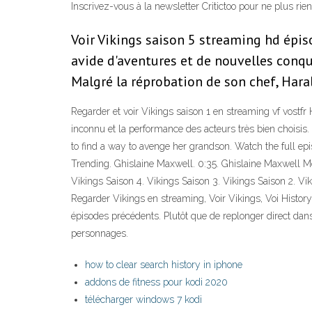
Inscrivez-vous à la newsletter Critictoo pour ne plus ri
Voir Vikings saison 5 streaming hd épiso
avide d'aventures et de nouvelles conquêt
Malgré la réprobation de son chef, Haral
Regarder et voir Vikings saison 1 en streaming vf vostfr H
inconnu et la performance des acteurs très bien choisis.
to find a way to avenge her grandson. Watch the full epis
Trending. Ghislaine Maxwell. 0:35. Ghislaine Maxwell Mo
Vikings Saison 4. Vikings Saison 3. Vikings Saison 2. Vi
Regarder Vikings en streaming, Voir Vikings, Voi Histor
épisodes précédents. Plutôt que de replonger direct dans l
personnages.
how to clear search history in iphone
addons de fitness pour kodi 2020
télécharger windows 7 kodi