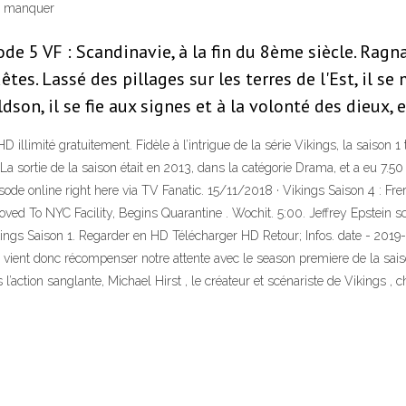
en manquer
de 5 VF : Scandinavie, à la fin du 8ème siècle. Ragna
es. Lassé des pillages sur les terres de l'Est, il se 
dson, il se fie aux signes et à la volonté des dieux,
D illimité gratuitement. Fidèle à l’intrigue de la série Vikings, la saison 1
 La sortie de la saison était en 2013, dans la catégorie Drama, et a eu 7
ode online right here via TV Fanatic. 15/11/2018 · Vikings Saison 4 : Frer
ved To NYC Facility, Begins Quarantine . Wochit. 5:00. Jeffrey Epstein s
kings Saison 1. Regarder en HD Télécharger HD Retour; Infos. date - 2019-
y vient donc récompenser notre attente avec le season premiere de la sa
’action sanglante, Michael Hirst , le créateur et scénariste de Vikings , ch