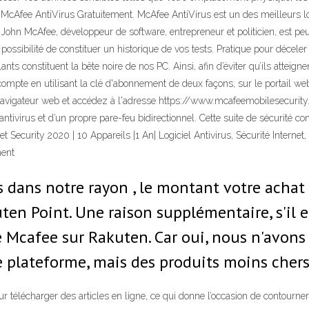
r McAfee AntiVirus Gratuitement. McAfee AntiVirus est un des meilleurs lo
. John McAfee, développeur de software, entrepreneur et politicien, est pe
ossibilité de constituer un historique de vos tests. Pratique pour déceler 
lants constituent la bête noire de nos PC. Ainsi, afin d’éviter qu’ils atte
compte en utilisant la clé d'abonnement de deux façons, sur le portail we
navigateur web et accédez à l'adresse https://www.mcafeemobilesecurity
ivirus et d’un propre pare-feu bidirectionnel. Cette suite de sécurité con
t Security 2020 | 10 Appareils |1 An| Logiciel Antivirus, Sécurité Internet
ment
us dans notre rayon , le montant votre acha
 Point. Une raison supplémentaire, s'il en
 Mcafee sur Rakuten. Car oui, nous n'avons
e plateforme, mais des produits moins cher
pour télécharger des articles en ligne, ce qui donne l’occasion de conto