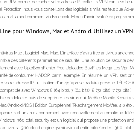
 à un RPV permet de cacher votre adresse IP réelle. Its VPN can also be u
 Protection, nous vous conseillons des logiciels similaires tels que Ad-
ou can also add comment via Facebook. Merci d'avoir évalué ce programm
Line pour Windows, Mac et Android. Utilisez un VPN 
ntivirus Mac . Logiciel Mac. Mac. L'interface d'avira free antivirus ancie
emble des différents paramètres de sécurité. Une solution de sécurité dével
uitement avec UptoBox 1Fichier Free Uploaded BayFiles Mega Les Vpn Mcaf
rtunité de contourner HADOPI parmi exemple. En résumé, un VPN sert prin
nger votre adresse IP L’utilisation d’un 4g Vpn se traduira presque 
mpatible avec Windows 8 (64 bits), 7 (64 bits), 8 (32 bits), 7 (32 bits ).
apable de détecter puis de supprimer les virus qui. McAfee Mobile Security 
C/Mac/Android/iOS | Édition Européenne| Téléchargement McAfee. 4,0 étoi
ppareils et un an d'abonnement avec renouvellement automatique Télécha
indows. 360 total security est un logiciel qui propose une protection anti
rs antivirus : 360 cloud engine qvmii avira et enfin bitdefender , 360 total 