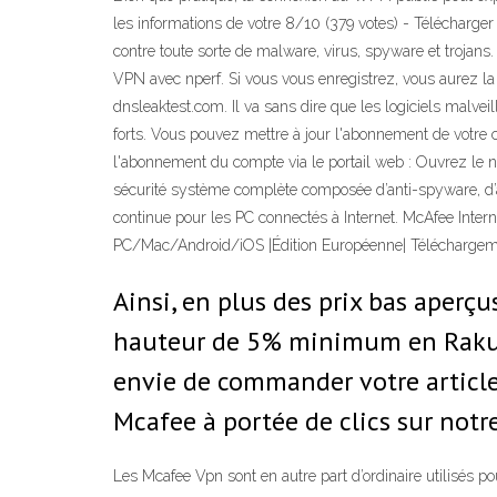
les informations de votre 8/10 (379 votes) - Télécharge
contre toute sorte de malware, virus, spyware et trojans
VPN avec nperf. Si vous vous enregistrez, vous aurez la p
dnsleaktest.com. Il va sans dire que les logiciels malveil
forts. Vous pouvez mettre à jour l'abonnement de votre 
l'abonnement du compte via le portail web : Ouvrez le 
sécurité système complète composée d’anti-spyware, d’ant
continue pour les PC connectés à Internet. McAfee Interne
PC/Mac/Android/iOS |Édition Européenne| Télécharge
Ainsi, en plus des prix bas aperç
hauteur de 5% minimum en Rakuten
envie de commander votre article
Mcafee à portée de clics sur notr
Les Mcafee Vpn sont en autre part d’ordinaire utilisés 