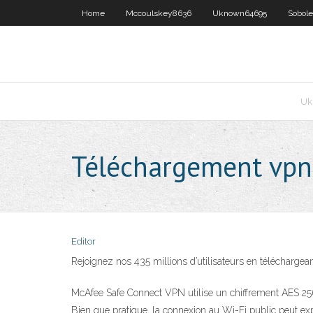
Home
Mccoulskey8636
Uknown64695
Sobol
Uk
Téléchargement vpn
Editor
Rejoignez nos 435 millions d’utilisateurs en téléchargea
McAfee Safe Connect VPN utilise un chiffrement AES 256 
Bien que pratique, la connexion au Wi-Fi public peut ex