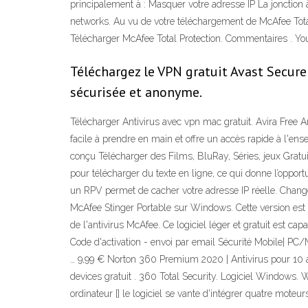
principalement à : Masquer votre adresse IP La jonction
networks. Au vu de votre téléchargement de McAfee Total
Télécharger McAfee Total Protection. Commentaires . Y
Téléchargez le VPN gratuit Avast Secure
sécurisée et anonyme.
Télécharger Antivirus avec vpn mac gratuit. Avira Free A
facile à prendre en main et offre un accès rapide à l'ens
conçu Télécharger des Films, BluRay, Séries, jeux Grat
pour télécharger du texte en ligne, ce qui donne l’oppo
un RPV permet de cacher votre adresse IP réelle. Cha
McAfee Stinger Portable sur Windows. Cette version est co
de l'antivirus McAfee. Ce logiciel léger et gratuit est c
Code d'activation - envoi par email Sécurité Mobile| P
… 9,99 € Norton 360 Premium 2020 | Antivirus pour 10 a
devices gratuit . 360 Total Security. Logiciel Windows. W
ordinateur [] le logiciel se vante d'intégrer quatre moteu