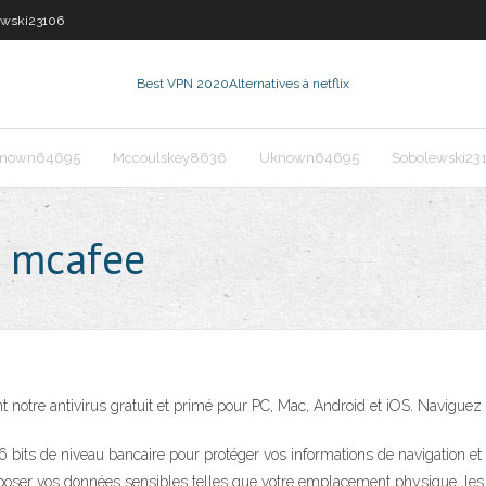
ewski23106
Best VPN 2020
Alternatives à netflix
nown64695
Mccoulskey8636
Uknown64695
Sobolewski23
 mcafee
nt notre antivirus gratuit et primé pour PC, Mac, Android et iOS. Naviguez
bits de niveau bancaire pour protéger vos informations de navigation et
poser vos données sensibles telles que votre emplacement physique, les i