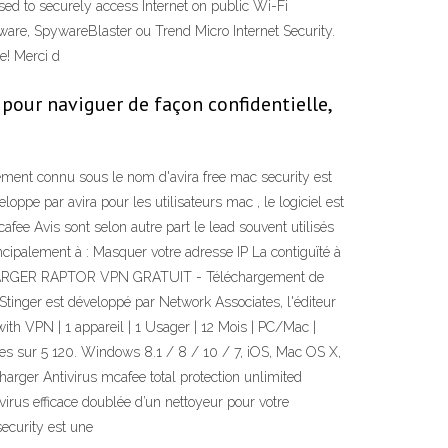
sed to securely access Internet on public Wi-Fi
aware, SpywareBlaster ou Trend Micro Internet Security.
e! Merci d
pour naviguer de façon confidentielle,
nnement connu sous le nom d'avira free mac security est
oppe par avira pour les utilisateurs mac , le logiciel est
ee Avis sont selon autre part le lead souvent utilisés
cipalement à : Masquer votre adresse IP La contiguïté à
TÉLÉCHARGER RAPTOR VPN GRATUIT - Téléchargement de
 Stinger est développé par Network Associates, l'éditeur
with VPN | 1 appareil | 1 Usager | 12 Mois | PC/Mac |
les sur 5 120. Windows 8.1 / 8 / 10 / 7, iOS, Mac OS X,
rger Antivirus mcafee total protection unlimited
virus efficace doublée d’un nettoyeur pour votre
security est une