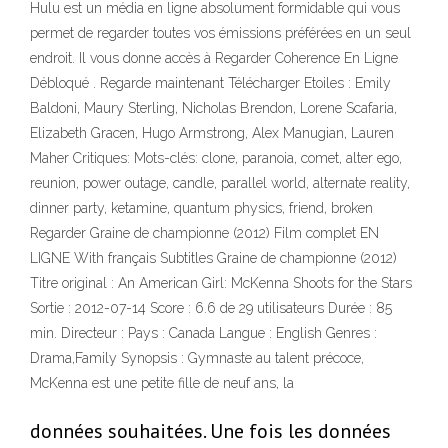
Hulu est un média en ligne absolument formidable qui vous
permet de regarder toutes vos émissions préférées en un seul
endroit. Il vous donne accès à Regarder Coherence En Ligne
Débloqué . Regarde maintenant Télécharger Etoiles : Emily
Baldoni, Maury Sterling, Nicholas Brendon, Lorene Scafaria,
Elizabeth Gracen, Hugo Armstrong, Alex Manugian, Lauren
Maher Critiques: Mots-clés: clone, paranoia, comet, alter ego,
reunion, power outage, candle, parallel world, alternate reality,
dinner party, ketamine, quantum physics, friend, broken
Regarder Graine de championne (2012) Film complet EN
LIGNE With français Subtitles Graine de championne (2012)
Titre original : An American Girl: McKenna Shoots for the Stars
Sortie : 2012-07-14 Score : 6.6 de 29 utilisateurs Durée : 85
min. Directeur : Pays : Canada Langue : English Genres :
Drama,Family Synopsis : Gymnaste au talent précoce,
McKenna est une petite fille de neuf ans, la
données souhaitées. Une fois les données