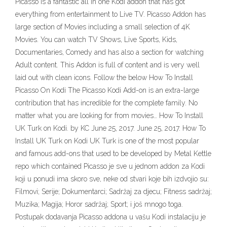
Picasso is a fantastic all in one Kodi addon that has got
everything from entertainment to Live TV. Picasso Addon has
large section of Movies including a small selection of 4K
Movies. You can watch TV Shows, Live Sports, Kids,
Documentaries, Comedy and has also a section for watching
Adult content. This Addon is full of content and is very well
laid out with clean icons. Follow the below How To Install
Picasso On Kodi The Picasso Kodi Add-on is an extra-large
contribution that has incredible for the complete family. No
matter what you are looking for from movies… How To Install
UK Turk on Kodi. by KC June 25, 2017. June 25, 2017. How To
Install UK Turk on Kodi UK Turk is one of the most popular
and famous add-ons that used to be developed by Metal Kettle
repo which contained Picasso je sve u jednom addon za Kodi
koji u ponudi ima skoro sve, neke od stvari koje bih izdvojio su:
Filmovi; Serije; Dokumentarci; Sadržaj za djecu; Fitness sadržaj;
Muzika; Magija; Horor sadržaj; Sport; i još mnogo toga.
Postupak dodavanja Picasso addona u vašu Kodi instalaciju je