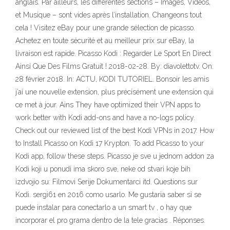
anglais. Par ailleurs, les différentes sections – Images, Vidéos,
et Musique – sont vides après l’installation. Changeons tout
cela ! Visitez eBay pour une grande sélection de picasso.
Achetez en toute sécurité et au meilleur prix sur eBay, la
livraison est rapide. Picasso Kodi : Regarder Le Sport En Direct
Ainsi Que Des Films Gratuit ! 2018-02-28. By: diavolettotv. On:
28 février 2018. In: ACTU, KODI TUTORIEL. Bonsoir les amis
j’ai une nouvelle extension, plus précisément une extension qui
ce met à jour. Ains They have optimized their VPN apps to
work better with Kodi add-ons and have a no-logs policy.
Check out our reviewed list of the best Kodi VPNs in 2017. How
to Install Picasso on Kodi 17 Krypton. To add Picasso to your
Kodi app, follow these steps. Picasso je sve u jednom addon za
Kodi koji u ponudi ima skoro sve, neke od stvari koje bih
izdvojio su: Filmovi Serije Dokumentarci itd. Questions sur
Kodi. sergi61 en 2016 como usarlo. Me gustaria saber si se
puede instalar para conectarlo a un smart tv , o hay que
incorporar el pro grama dentro de la tele gracias . Réponses.