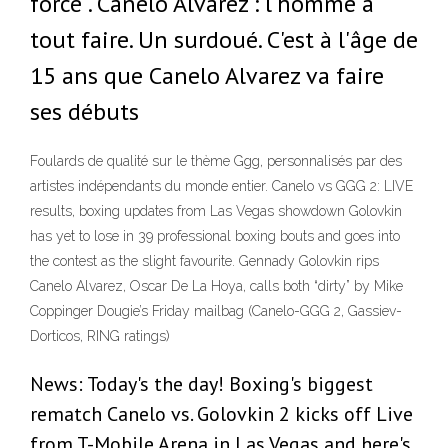
force . Canelo Alvarez : l'homme à
tout faire. Un surdoué. C'est à l'âge de
15 ans que Canelo Alvarez va faire
ses débuts
Foulards de qualité sur le thème Ggg, personnalisés par des
artistes indépendants du monde entier. Canelo vs GGG 2: LIVE
results, boxing updates from Las Vegas showdown Golovkin
has yet to lose in 39 professional boxing bouts and goes into
the contest as the slight favourite. Gennady Golovkin rips
Canelo Alvarez, Oscar De La Hoya, calls both “dirty” by Mike
Coppinger Dougie’s Friday mailbag (Canelo-GGG 2, Gassiev-
Dorticos, RING ratings)
News: Today's the day! Boxing's biggest
rematch Canelo vs. Golovkin 2 kicks off Live
from T-Mobile Arena in Las Vegas and here's