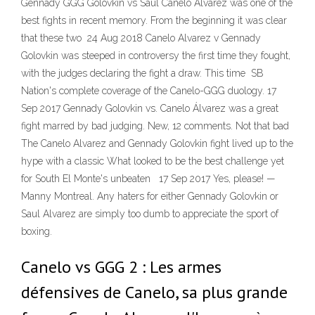
Gennady GGG Golovkin vs Saul Canelo Alvarez was one of the
best fights in recent memory. From the beginning it was clear
that these two 24 Aug 2018 Canelo Alvarez v Gennady
Golovkin was steeped in controversy the first time they fought,
with the judges declaring the fight a draw. This time SB
Nation's complete coverage of the Canelo-GGG duology. 17
Sep 2017 Gennady Golovkin vs. Canelo Álvarez was a great
fight marred by bad judging. New, 12 comments. Not that bad
The Canelo Alvarez and Gennady Golovkin fight lived up to the
hype with a classic What looked to be the best challenge yet
for South El Monte's unbeaten 17 Sep 2017 Yes, please! —
Manny Montreal. Any haters for either Gennady Golovkin or
Saul Alvarez are simply too dumb to appreciate the sport of
boxing.
Canelo vs GGG 2 : Les armes
défensives de Canelo, sa plus grande