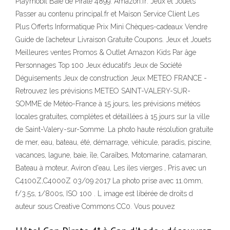
Playmobil Baie de Pirate 4899: Amazon.fr: Jeux et Jouets
Passer au contenu principal.fr et Maison Service Client Les
Plus Offerts Informatique Prix Mini Chèques-cadeaux Vendre
Guide de l’acheteur Livraison Gratuite Coupons. Jeux et Jouets
Meilleures ventes Promos & Outlet Amazon Kids Par âge
Personnages Top 100 Jeux éducatifs Jeux de Société
Déguisements Jeux de construction Jeux METEO FRANCE -
Retrouvez les prévisions METEO SAINT-VALERY-SUR-
SOMME de Météo-France à 15 jours, les prévisions météos
locales gratuites, complètes et détaillées à 15 jours sur la ville
de Saint-Valery-sur-Somme. La photo haute résolution gratuite
de mer, eau, bateau, été, démarrage, véhicule, paradis, piscine,
vacances, lagune, baie, île, Caraïbes, Motomarine, catamaran,
Bateau à moteur, Aviron d'eau, Les iles vierges , Pris avec un
C4100Z,C4000Z 03/09 2017 La photo prise avec 11.0mm,
f/3.5s, 1/800s, ISO 100 . L image est libérée de droits d
auteur sous Creative Commons CC0. Vous pouvez