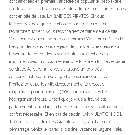
sont affichées en premier par ordre de popularité, c’est-à-dire
que les produits et services les plus cliqués par les internautes
sont en tête de liste. LA BAIE DES PIRATES. Si vous
téléchargez déjà quelque chose à partir de Torrent ou
recherchez Torrent, vous reconnaîtrez certainement ce site.
Vous pouvez aussi nommer ceci comme "Abu Torrent". Il a de
très grandes collections de jeux, de films, et Une chasse au
trésor sur le thème des pirates gratuite à télécharger et
imprimer. Avec tuto pour réaliser une Piñata en forme de crâne
de pirate. Aujourd'hui je vous ai trouvé un prix très
concurrentiel pour un voyage d'une semaine en Crète !
Profitez-en et partez vite découvrir cette île grecque
magnifique pour moins de 300€ par personne, vol et
hébergement inclus. L'hôtel que je vous ai trouvé est
parfaitement situé dans la baie d'Elounda et vous offrira tout le
confort nécessaire. Et en cas de besoin, l'ANNULATION DE L
Téléchargements Images Gratuites : mer, eau, bateau, été,
démarrage, véhicule, paradis, piscine, vacances, lagune, baie,