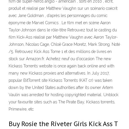
film de super-héros anglo - américain , sorti en 2010 , écrit,
produit et réalisé par Matthew Vaughn sur un scénario coécrit
avec Jane Goldman , d’après les personnages du comic
éponyme de Marvel Comics . Le film met en scène Aaron
Taylor-Johnson dans le rôle-titre Retrouvez tout le casting du
film Kick-Ass réalisé par Matthew Vaughn avec Aaron Taylor-
Johnson, Nicolas Cage, Chloë Grace Moretz, Mark Strong. Noté
/5. Retrouvez Kick Ass Tome 1 et des millions de livres en
stock sur Amazon.fr. Achetez neuf ou d'occasion The new
Kickass Torrents website is once again back online and with
many new Kickass proxies and alternatives. In July 2017,
popular BitTorrent site Kickass Torrents (KAT cr) was taken
down by the United States authorities after its owner Artem
Vaulin was arrested for hosting copyrighted material. Unblock
your favourite sites such as The Pirate Bay, Kickass torrents,
Primewire, etc
Buy Rosie the Riveter Girls Kick Ass T