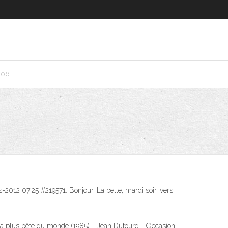
106
-2012 07:25 #219571. Bonjour. La belle, mardi soir, vers
he la plus bête du monde (1985) - Jean Dutourd - Occasion