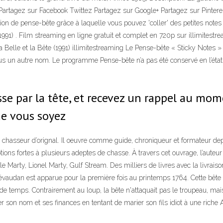
it Partagez sur Facebook Twittez Partagez sur Google+ Partagez sur Pinte
n de pense-bête grâce à laquelle vous pouvez 'coller' des petites notes c
(1991) . Film streaming en ligne gratuit et complet en 720p sur illimitestre
a Belle et la Bête (1991) illimitestreaming Le Pense-bête « Sticky Notes »
ous un autre nom. Le programme Pense-bête n’a pas été conservé en l’état, 
e par la tête, et recevez un rappel au mome
ue vous soyez
 chasseur d’orignal. Il oeuvre comme guide, chroniqueur et formateur d
otions fortes à plusieurs adeptes de chasse. À travers cet ouvrage, l’aut
le Marty, Lionel Marty, Gulf Stream. Des milliers de livres avec la livra
Gévaudan est apparue pour la première fois au printemps 1764. Cette bê
 temps. Contrairement au loup, la bête n'attaquait pas le troupeau, mais 
ver son nom et ses finances en tentant de marier son fils idiot à une rich