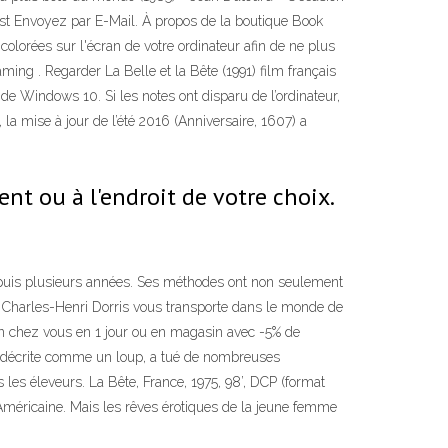
rest Envoyez par E-Mail. À propos de la boutique Book
olorées sur l'écran de votre ordinateur afin de ne plus
aming . Regarder La Belle et la Bête (1991) film français
 de Windows 10. Si les notes ont disparu de l’ordinateur,
la mise à jour de l’été 2016 (Anniversaire, 1607) a
nt ou à l'endroit de votre choix.
epuis plusieurs années. Ses méthodes ont non seulement
eur Charles-Henri Dorris vous transporte dans le monde de
ison chez vous en 1 jour ou en magasin avec -5% de
te décrite comme un loup, a tué de nombreuses
les éleveurs. La Bête, France, 1975, 98’, DCP (format
e Américaine. Mais les rêves érotiques de la jeune femme