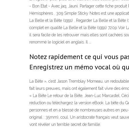
- Bon Etat - Avec jaq, Jauni. Partager cette fiche produ
Hémisphères . 309 Simple Sticky Notes est une applicatio
La Belle et la Bête (1991) . Regarder La Belle et la Bête 
complet en qualité La Belle et la Bête (1991) 720p Voir L
il sera facile de les retrouver mais elles sont cachées s
renommé le logiciel en anglais. Il …
Notez rapidement ce qui vous pass
Enregistrez un mémo vocal où q
La Bête », c’est Jason Tremblay Morneau, un redoutable
fait leurs preuves, mais ont également fait vivre des ém
« La Bête Le retour de la Bête, Jean-Luc Marcastel, Céci
réduction ou téléchargez la version eBook. La bête du 
personnes et en a blessé de nombreuses autres en peu de
original : 35mm), coul. Un aristocrate français veut sau
vont révéler un terrible secret de famille.