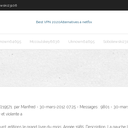
ewski23106
Best VPN 2020
Alternatives à netflix
nown64695
Mccoulskey8636
Uknown64695
Sobolewski23
al #219571. par Manfred - 30-mars-2012 07:25 - Messages : 9801 - 30-mars
et violente a
utourd; editions le grand livre du mois; Année 1985; Description. La gauc