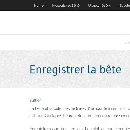
Home
Mccoulskey8636
Uknown64695
Sobol
Uk
Enregistrer la bête
author
La belle et la bête : les histoires d' amour finissent m
20h00 : Quelques heures plus tard, rencontre passionée 
Enregistrer pour plus tard. etat bon état; auteur jean d