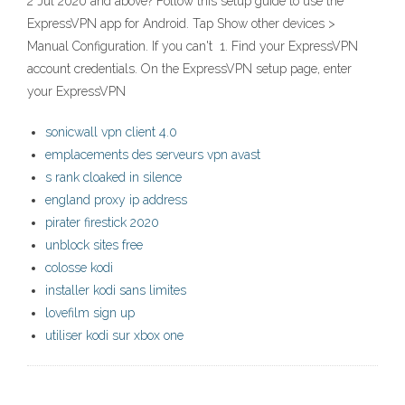
2 Jul 2020 and above? Follow this setup guide to use the
ExpressVPN app for Android. Tap Show other devices >
Manual Configuration. If you can't 1. Find your ExpressVPN
account credentials. On the ExpressVPN setup page, enter
your ExpressVPN
sonicwall vpn client 4.0
emplacements des serveurs vpn avast
s rank cloaked in silence
england proxy ip address
pirater firestick 2020
unblock sites free
colosse kodi
installer kodi sans limites
lovefilm sign up
utiliser kodi sur xbox one