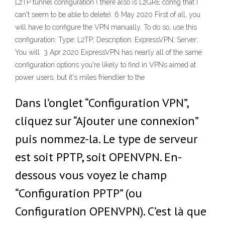
L2TP tunnel configuration ( there also is L2GRE config that I
can't seem to be able to delete). 6 May 2020 First of all, you
will have to configure the VPN manually. To do so, use this
configuration: Type: L2TP; Description: ExpressVPN; Server:
You will 3 Apr 2020 ExpressVPN has nearly all of the same
configuration options you're likely to find in VPNs aimed at
power users, but it's miles friendlier to the
Dans l’onglet “Configuration VPN”,
cliquez sur “Ajouter une connexion”
puis nommez-la. Le type de serveur
est soit PPTP, soit OPENVPN. En-
dessous vous voyez le champ
“Configuration PPTP” (ou
Configuration OPENVPN). C’est là que