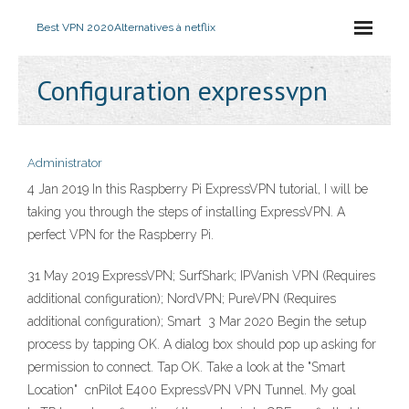
Best VPN 2020
Alternatives à netflix
Configuration expressvpn
Administrator
4 Jan 2019 In this Raspberry Pi ExpressVPN tutorial, I will be
taking you through the steps of installing ExpressVPN. A
perfect VPN for the Raspberry Pi.
31 May 2019 ExpressVPN; SurfShark; IPVanish VPN (Requires
additional configuration); NordVPN; PureVPN (Requires
additional configuration); Smart 3 Mar 2020 Begin the setup
process by tapping OK. A dialog box should pop up asking for
permission to connect. Tap OK. Take a look at the "Smart
Location" cnPilot E400 ExpressVPN VPN Tunnel. My goal