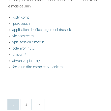
printemps 2021 comme chaque année. Entre le mois d’avril et
le mois de Juin
kody xbmc
ipsec xauth
application de téléchargement firestick
vlc acestream
vpn-session-timeout
bolehvpn hulu
phision 3
airvpn vs pia 2017
facile un film complet putlockers
1
2