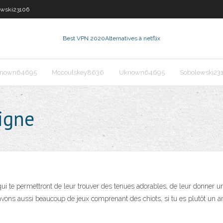
ewski23106
Best VPN 2020
Alternatives à netflix
nown64695
Mccoulskey8636
Uknown64695
Sobolewski23
igne
ui te permettront de leur trouver des tenues adorables, de leur donner un
vons aussi beaucoup de jeux comprenant des chiots, si tu es plutôt un ama