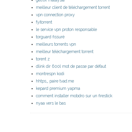
getflix malaysia
meilleur client de téléchargement torrent
vpn connection proxy
fyitorrent
le service vpn proton responsable
torguard fissuré
meilleurs torrents vpn
meilleur téléchargement torrent
torent z
dlink dir 600l mot de passe par défaut
montrespn kodi
hhtps_ paire tvad.me
kepard premium yapma
comment installer mobdro sur un firestick
nyaa vers le bas