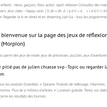
r enfants : héros, garçons, filles, action, sport, réflexion Consultez dès 
rs Jeux vidéo - Happy cash. l D dh x dh ,d. l p d h < d ,. `< l d d h l l lH t h 
re. Regarder la tv en direct et en streaming 24h/24 - tous les programmes
, bienvenue sur la page des jeux de réflexio
O (Morpion)
is parmi des jeux de mode, jeux de princesses, puzzles, jeux d'aventures 
 pitié pas de julien chiasse svp - Topic ou regarder 
om
tous les produits Essentiels ✓ Epicerie, Produits de nettoyage, Vitamines
omox. Plus de 4 millions d'articles ✓ Livraison gratuite. Tenez vos statis
cerne les résultats des tournois