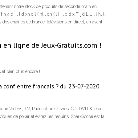
maintenant notre stock de produits de seconde main en
4 d , l l d xh d l ( hl l dh ( l H l d d x T ¸ d L L l ( hl l
 des chaînes de France Télévisions en direct, en avant-
n en ligne de Jeux-Gratuits.com !
et bien plus encore !
la conf entre francais ? du 23-07-2020
, Jeux Vidéos, TV, Puériculture Livres, CD, DVD & jeux
tiques de poker et évitez les requins. SharkScope est la