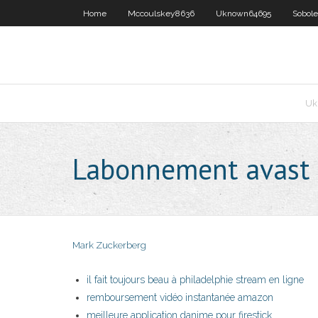
Home
Mccoulskey8636
Uknown64695
Sobol
Uk
Labonnement avast e
Mark Zuckerberg
il fait toujours beau à philadelphie stream en ligne
remboursement vidéo instantanée amazon
meilleure application danime pour firestick