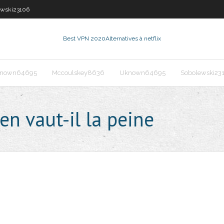
ewski23106
Best VPN 2020
Alternatives à netflix
nown64695
Mccoulskey8636
Uknown64695
Sobolewski23
n vaut-il la peine