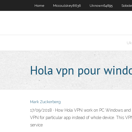
Home
Mccoulskey8636
Uknown64695
Sobol
Uk
Hola vpn pour wind
Mark Zuckerberg
17/09/2018 · How Hola VPN work on PC Windows and Ma
VPN for particular app instead of whole device. This VPN
service