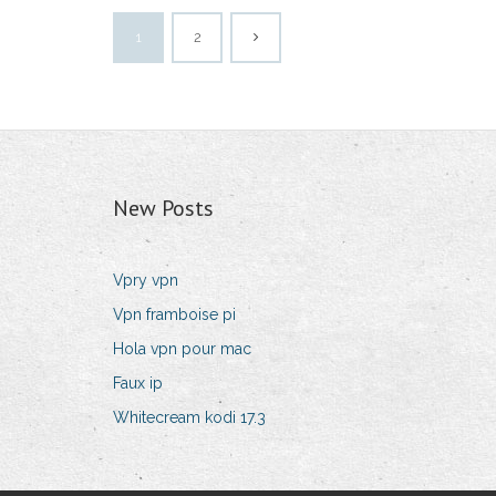
1
2
New Posts
Vpry ​​vpn
Vpn framboise pi
Hola vpn pour mac
Faux ip
Whitecream kodi 17.3