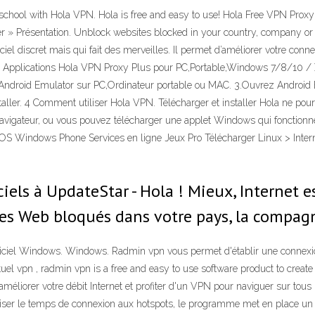
chool with Hola VPN. Hola is free and easy to use! Hola Free VPN Proxy
r » Présentation. Unblock websites blocked in your country, company or 
el discret mais qui fait des merveilles. Il permet d’améliorer votre conne
Applications Hola VPN Proxy Plus pour PC,Portable,Windows 7/8/10 / XP.
r Android Emulator sur PC,Ordinateur portable ou MAC. 3.Ouvrez Android 
ler. 4 Comment utiliser Hola VPN. Télécharger et installer Hola ne pourrait
avigateur, ou vous pouvez télécharger une applet Windows qui fonctionne 
S Windows Phone Services en ligne Jeux Pro Télécharger Linux > Inter
ciels à UpdateStar - Hola ! Mieux, Internet 
es Web bloqués dans votre pays, la compagni
giciel Windows. Windows. Radmin vpn vous permet d'établir une connexio
irtuel vpn , radmin vpn is a free and easy to use software product to create
liorer votre débit Internet et profiter d'un VPN pour naviguer sur tous l
iser le temps de connexion aux hotspots, le programme met en place un 