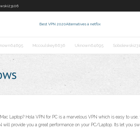
ewski23106
Best VPN 2020
Alternatives à netflix
nown64695
Mccoulskey8636
Uknown64695
Sobolewski23
ows
c Laptop? Hola VPN for PC is a marvelous VPN which is easy to use, v
 will provide you a great performance on your PC/Laptop. Its let you swit