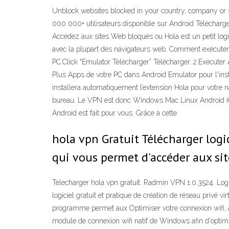
Unblock websites blocked in your country, company or s
000 000+ utilisateurs disponible sur Android Télécharge
Accédez aux sites Web bloqués ou Hola est un petit logici
avec la plupart des navigateurs web. Comment exécuter 
PC.Click “Emulator Télécharger” Télécharger. 2.Exécute
Plus Apps de votre PC dans Android Emulator pour l'instal
installera automatiquement l’extension Hola pour votre n
bureau. Le VPN est donc Windows Mac Linux Android iO
Android est fait pour vous. Grâce à cette
hola vpn Gratuit Télécharger logi
qui vous permet d'accéder aux sit
Telecharger hola vpn gratuit. Radmin VPN 1.0.3524. Lo
logiciel gratuit et pratique de création de réseau privé v
programme permet aux Optimiser votre connexion wifi, amé
module de connexion wifi natif de Windows afin d'optim