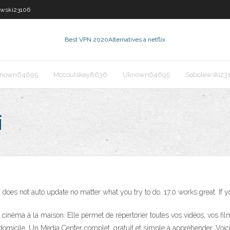
ewski23106
Best VPN 2020
Alternatives à netflix
nown64695
Mccoulskey8636
Uknown64695
Sobolewski23
i
does not auto update no matter what you try to do. 17.0 works great. If 
e cinéma à la maison. Elle permet de répertorier toutes vos vidéos, vos f
 domicile. Un Media Center complet, gratuit et simple à appréhender. Voic