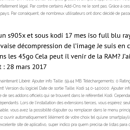
arfaitement légal. Par contre certains Add-Ons ne le sont pas. Grâce à ce
eur pays. Par conséquent, de nombreux utilisateurs ont donc décidé de pas
un s905x et sous kodi 17 mes iso full blu ra
vaise décompression de l’image Je suis en c
ans les 45go Cela peut il venir de la RAM? J’
t : 28 mars 2017
intenant Libéré: Ajouter info Taille: 59.44 MB Téléchargements: 0 Rating
t! Version du logiciel Date de sortie Taille; Kodi 14.0-140000: Ajouter in
e ses addons officiels qui se trouvent dans le référentiel Kodi. Cependan
endants. Lors de l’installation des extensions tierces, vous espérez seu
lisable, vous avez la possibilité d’ajouter ou remplacer dans le menu prin
 ouvrir automatiquement l’élément de votre choix tel qu’une smartplayli
excelente site de aplicativo, super indico pra quem precisa de listas p