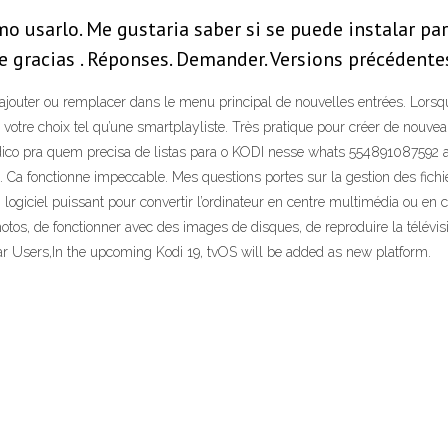
o usarlo. Me gustaria saber si se puede instalar par
e gracias . Réponses. Demander. Versions précédentes
 d’ajouter ou remplacer dans le menu principal de nouvelles entrées. Lor
otre choix tel qu’une smartplayliste. Très pratique pour créer de nouve
indico pra quem precisa de listas para o KODI nesse whats 554891087592 at
 Hut. Ca fonctionne impeccable. Mes questions portes sur la gestion des fich
un logiciel puissant pour convertir l’ordinateur en centre multimédia ou e
tos, de fonctionner avec des images de disques, de reproduire la télévisi
 Dear Users,In the upcoming Kodi 19, tvOS will be added as new platform.