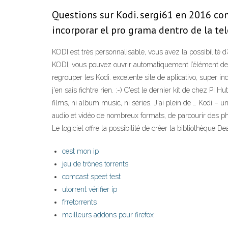
Questions sur Kodi. sergi61 en 2016 com
incorporar el pro grama dentro de la tel
KODI est très personnalisable, vous avez la possibilité
KODI, vous pouvez ouvrir automatiquement l’élément de v
regrouper les Kodi. excelente site de aplicativo, super 
j'en sais fichtre rien. :-) C'est le dernier kit de chez PI
films, ni album music, ni séries. J'ai plein de … Kodi – 
audio et vidéo de nombreux formats, de parcourir des pho
Le logiciel offre la possibilité de créer la bibliothèque
cest mon ip
jeu de trônes torrents
comcast speet test
utorrent vérifier ip
frretorrents
meilleurs addons pour firefox