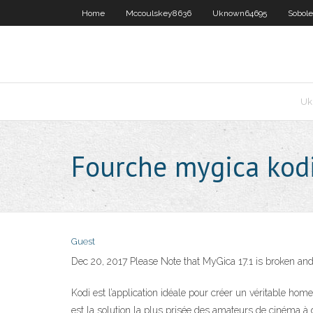
Home
Mccoulskey8636
Uknown64695
Sobol
Uk
Fourche mygica kod
Guest
Dec 20, 2017 Please Note that MyGica 17.1 is broken and 
Kodi est l’application idéale pour créer un véritable hom
est la solution la plus prisée des amateurs de cinéma à