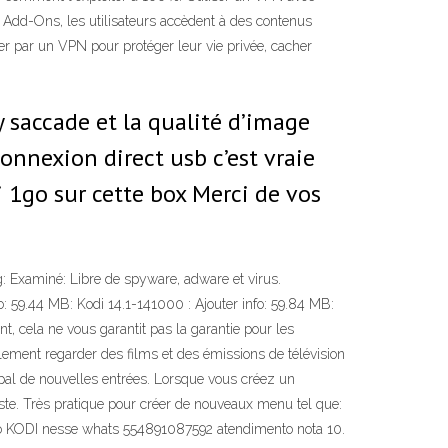
s Add-Ons, les utilisateurs accèdent à des contenus
ser par un VPN pour protéger leur vie privée, cacher
y saccade et la qualité d’image
onnexion direct usb c’est vraie
ai 1go sur cette box Merci de vos
: Examiné: Libre de spyware, adware et virus.
fo: 59.44 MB: Kodi 14.1-141000 : Ajouter info: 59.84 MB:
t, cela ne vous garantit pas la garantie pour les
lement regarder des films et des émissions de télévision
cipal de nouvelles entrées. Lorsque vous créez un
ste. Très pratique pour créer de nouveaux menu tel que:
ara o KODI nesse whats 554891087592 atendimento nota 10.