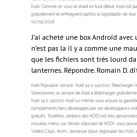
Kodi. Comme on vous le disait en tout début, Kodi est p
gratuitement et enfreignent parfois la législtaiotn de l
01/05/2016
J’ai acheté une box Android avec 
n’est pas la il y a comme une mau
que les fichiers sont très lourd d
lanternes. Répondre. Romain D. di
Kodi Populaire Version. Kodi 14.0-140000 Télécharger ma
Sélectionnez la version de Kodi à télécharger gratuitemen
Kodi 14.2-142000 Kodi lui-même vous assure la garantie d
compléments tiers développés par les développeurs indép
gratuits. Toutefois, certains des KODI est très personna
nouveau menu sur l’écran d’accueil de KODI, vous pouvez
Vidéos Clips, Anim, Jeunesse (pour regrouper les Kodi. 