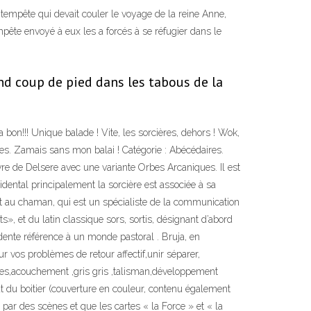
tempête qui devait couler le voyage de la reine Anne,
mpête envoyé à eux les a forcés à se réfugier dans le
and coup de pied dans les tabous de la
 bon!!! Unique balade ! Vite, les sorcières, dehors ! Wok,
ages. Zamais sans mon balai ! Catégorie : Abécédaires.
re de Delsere avec une variante Orbes Arcaniques. Il est
idental principalement la sorcière est associée à sa
ient au chaman, qui est un spécialiste de la communication
s», et du latin classique sors, sortis, désignant d’abord
idente référence à un monde pastoral . Bruja, en
r vos problèmes de retour affectif,unir séparer,
ues,acouchement ,gris gris ,talisman,développement
t du boitier (couverture en couleur, contenu également
 par des scènes et que les cartes « la Force » et « la