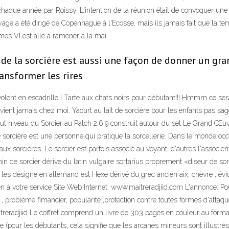
haque année par Roissy. L'intention de la réunion était de convoquer une 
age a été dirigé de Copenhague à l'Ecosse, mais ils jamais fait que la te
ames VI est allé à ramener à la mai
e de la sorcière est aussi une façon de donner un gr
ransformer les rires
volent en escadrille ! Tarte aux chats noirs pour débutant!!! Hmmm ce sera
e vient jamais chez moi. Yaourt au lait de sorcière pour les enfants pas s
t niveau du Sorcier au Patch 2.6.9 construit autour du set Le Grand Œuv
e sorcière est une personne qui pratique la sorcellerie. Dans le monde occ
 aux sorcières. Le sorcier est parfois associé au voyant, d'autres l'assoc
in de sorcier dérive du latin vulgaire sortarius proprement «diseur de sort
ui les désigne en allemand est Hexe dérivé du grec ancien aix, chèvre , év
en à votre service Site Web Internet: www.maitreradjiid.com L'annonce: Pou
oblème fimancier, popularité ,protection contre toutes formes d'attaq
itreradjiid Le coffret comprend un livre de 303 pages en couleur au forma
e (pour les débutants, cela signifie que les arcanes mineurs sont illustrés