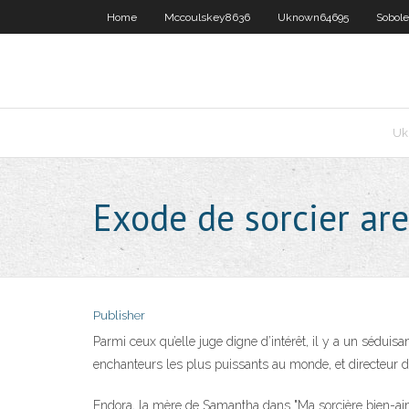
Home
Mccoulskey8636
Uknown64695
Sobol
Uk
Exode de sorcier are
Publisher
Parmi ceux qu’elle juge digne d’intérêt, il y a un séduisan
enchanteurs les plus puissants au monde, et directeur de
Endora, la mère de Samantha dans "Ma sorcière bien-aimée"