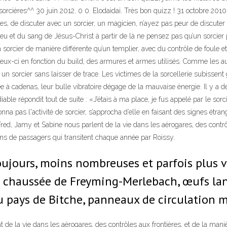
rcières^^ 30 juin 2012. 0 0. Elodaidai. Très bon quizz ! 31 octobre 2010. 0
bles, de discuter avec un sorcier, un magicien, n’ayez pas peur de discuter 
eu et du sang de Jésus-Christ à partir de là ne pensez pas qu’un sorcier 
 sorcier de manière différente qu’un templier, avec du contrôle de foule e
ceux-ci en fonction du build, des armures et armes utilisés. Comme les 
n sorcier sans laisser de trace. Les victimes de la sorcellerie subissent
à cadenas, leur bulle vibratoire dégage de la mauvaise énergie. Il y a de
ble répondit tout de suite : «J’étais à ma place, je fus appelé par le sorcie
na pas l'activité de sorcier, s’approcha d’elle en faisant des signes étra
Fred, Jamy et Sabine nous parlent de la vie dans les aérogares, des contrô
ions de passagers qui transitent chaque année par Roissy.
oujours, moins nombreuses et parfois plus v
haussée de Freyming-Merlebach, œufs lancé
pays de Bitche, panneaux de circulation 
de la vie dans les aérogares, des contrôles aux frontières, et de la maniè