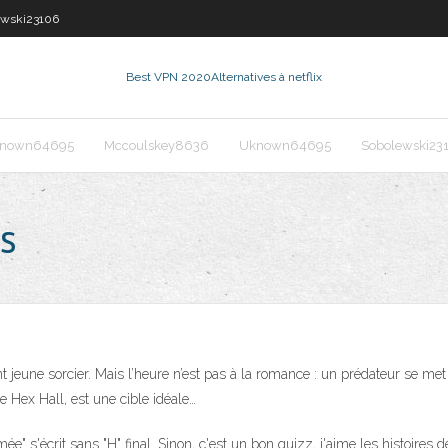
ewski23106
Best VPN 2020
Alternatives à netflix
nown64695
Mccoulskey8636
Uknown64695
Sobolewski23
s
t jeune sorcier. Mais l’heure n’est pas à la romance : un prédateur se met à
 Hex Hall, est une cible idéale…
 s'écrit sans "H" final. Sinon, c'est un bon quizz, j'aime les histoires d