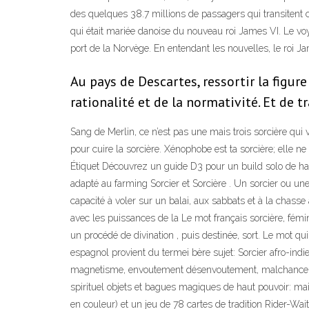
des quelques 38.7 millions de passagers qui transitent c
qui était mariée danoise du nouveau roi James VI. Le voy
port de la Norvège. En entendant les nouvelles, le roi J
Au pays de Descartes, ressortir la figur
rationalité et de la normativité. Et de t
Sang de Merlin, ce n’est pas une mais trois sorcière qui 
pour cuire la sorcière. Xénophobe est ta sorcière; elle n
Étiquet Découvrez un guide D3 pour un build solo de hau
adapté au farming Sorcier et Sorcière . Un sorcier ou un
capacité à voler sur un balai, aux sabbats et à la chasse
avec les puissances de la Le mot français sorcière, fémin
un procédé de divination , puis destinée, sort. Le mot q
espagnol provient du termei bère sujet: Sorcier afro-indi
magnetisme, envoutement désenvoutement, malchance , pr
spirituel objets et bagues magiques de haut pouvoir: ma
en couleur) et un jeu de 78 cartes de tradition Rider-Wait