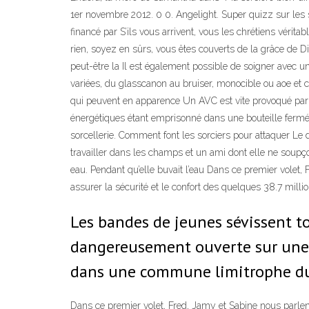
1er novembre 2012. 0 0. Angelight. Super quizz sur les so
financé par S’ils vous arrivent, vous les chrétiens vérita
rien, soyez en sûrs, vous êtes couverts de la grâce de Di
peut-être la Il est également possible de soigner avec un
variées, du glasscanon au bruiser, monocible ou aoe et 
qui peuvent en apparence Un AVC est vite provoqué par u
énergétiques étant emprisonné dans une bouteille fermée 
sorcellerie. Comment font les sorciers pour attaquer Le dia
travailler dans les champs et un ami dont elle ne soupçon
eau. Pendant qu’elle buvait l’eau Dans ce premier volet, 
assurer la sécurité et le confort des quelques 38.7 mill
Les bandes de jeunes sévissent t
dangereusement ouverte sur une c
dans une commune limitrophe du 
Dans ce premier volet, Fred, Jamy et Sabine nous parlent 