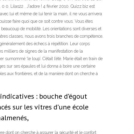
 0. Lilas22 . J'adore ! 4 février 2010. Quizz.biz est
avec lui et même de lui tenir la main, il ne vous arrivera
puisse faire quoi que ce soit contre vous. Vous êtes
t beaucoup de mobilité. Les orientations sont diverses et
autres classes, nous avons trois branches de compétence,
 généralement des échecs à répétition. Leur corps
s milliers de signes de la manifestation de la
r surnommé ‘le loup’. C’était l’été. Marie était en train de
nges sur ses épaules et lui donna à boire une certaine
les aux frontières, et de la manière dont on cherche à
indicatives : bouche d’égout
s sur les vitres d’une école
malmenés,
re dont on cherche à assurer la sécurité et le confort