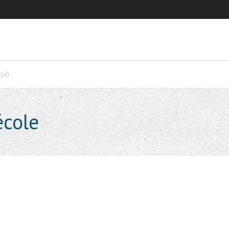
106
école