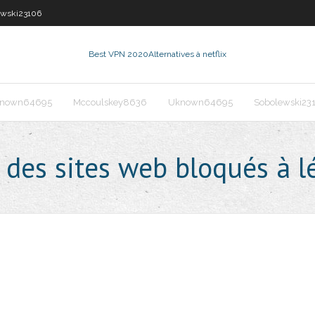
ewski23106
Best VPN 2020
Alternatives à netflix
nown64695
Mccoulskey8636
Uknown64695
Sobolewski23
es sites web bloqués à l