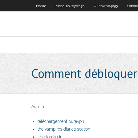
Home
Mccoulskey8636
Uknown64695
Sobol
Uk
Comment débloquer d
Admin
téléchargement purevpn
the vampires diaries season
krypton kodi