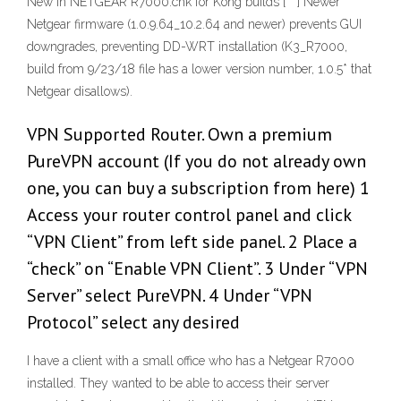
New in NETGEAR R7000.chk for Kong builds [ * ] Newer
Netgear firmware (1.0.9.64_10.2.64 and newer) prevents GUI
downgrades, preventing DD-WRT installation (K3_R7000,
build from 9/23/18 file has a lower version number, 1.0.5* that
Netgear disallows).
VPN Supported Router. Own a premium
PureVPN account (If you do not already own
one, you can buy a subscription from here) 1
Access your router control panel and click
“VPN Client” from left side panel. 2 Place a
“check” on “Enable VPN Client”. 3 Under “VPN
Server” select PureVPN. 4 Under “VPN
Protocol” select any desired
I have a client with a small office who has a Netgear R7000
installed. They wanted to be able to access their server