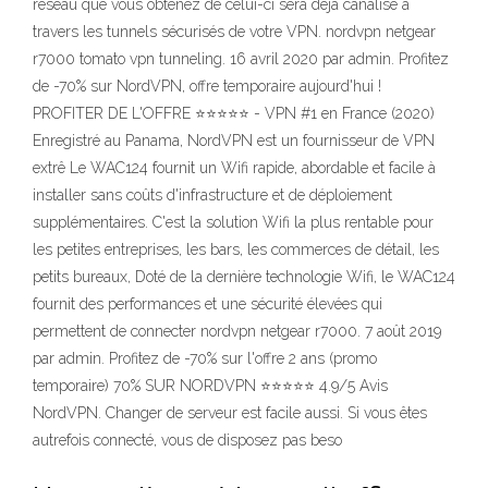
réseau que vous obtenez de celui-ci sera déjà canalisé à
travers les tunnels sécurisés de votre VPN. nordvpn netgear
r7000 tomato vpn tunneling. 16 avril 2020 par admin. Profitez
de -70% sur NordVPN, offre temporaire aujourd'hui !
PROFITER DE L'OFFRE ⭐⭐⭐⭐⭐ - VPN #1 en France (2020)
Enregistré au Panama, NordVPN est un fournisseur de VPN
extrê Le WAC124 fournit un Wifi rapide, abordable et facile à
installer sans coûts d'infrastructure et de déploiement
supplémentaires. C'est la solution Wifi la plus rentable pour
les petites entreprises, les bars, les commerces de détail, les
petits bureaux, Doté de la dernière technologie Wifi, le WAC124
fournit des performances et une sécurité élevées qui
permettent de connecter nordvpn netgear r7000. 7 août 2019
par admin. Profitez de -70% sur l'offre 2 ans (promo
temporaire) 70% SUR NORDVPN ⭐⭐⭐⭐⭐ 4.9/5 Avis
NordVPN. Changer de serveur est facile aussi. Si vous êtes
autrefois connecté, vous de disposez pas beso