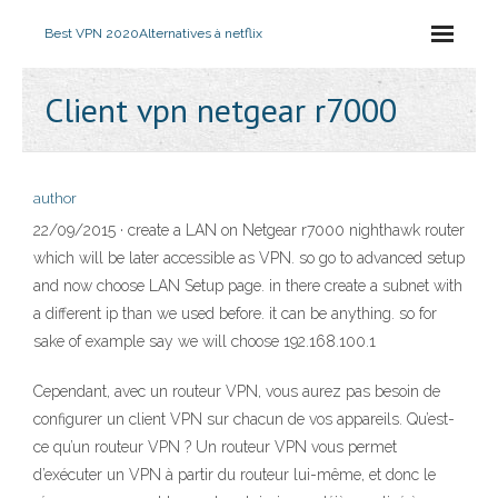
Best VPN 2020
Alternatives à netflix
Client vpn netgear r7000
author
22/09/2015 · create a LAN on Netgear r7000 nighthawk router
which will be later accessible as VPN. so go to advanced setup
and now choose LAN Setup page. in there create a subnet with
a different ip than we used before. it can be anything. so for
sake of example say we will choose 192.168.100.1
Cependant, avec un routeur VPN, vous aurez pas besoin de
configurer un client VPN sur chacun de vos appareils. Qu’est-
ce qu’un routeur VPN ? Un routeur VPN vous permet
d’exécuter un VPN à partir du routeur lui-même, et donc le