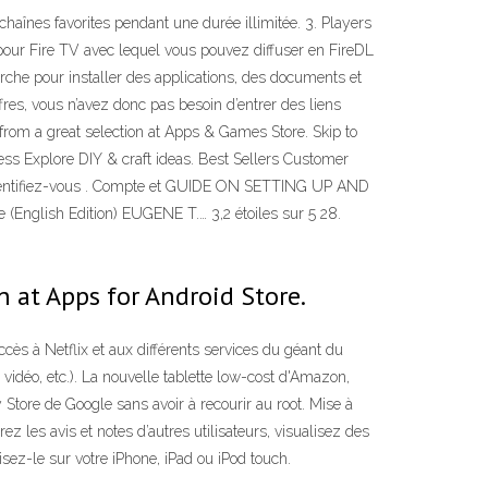
haînes favorites pendant une durée illimitée. 3. Players
TV pour Fire TV avec lequel vous pouvez diffuser en FireDL
rche pour installer des applications, des documents et
ffres, vous n’avez donc pas besoin d’entrer des liens
from a great selection at Apps & Games Store. Skip to
ss Explore DIY & craft ideas. Best Sellers Customer
, Identifiez-vous . Compte et GUIDE ON SETTING UP AND
nglish Edition) EUGENE T.… 3,2 étoiles sur 5 28.
n at Apps for Android Store.
cès à Netflix et aux différents services du géant du
déo, etc.). La nouvelle tablette low-cost d'Amazon,
y Store de Google sans avoir à recourir au root. Mise à
z les avis et notes d’autres utilisateurs, visualisez des
sez-le sur votre iPhone, iPad ou iPod touch.