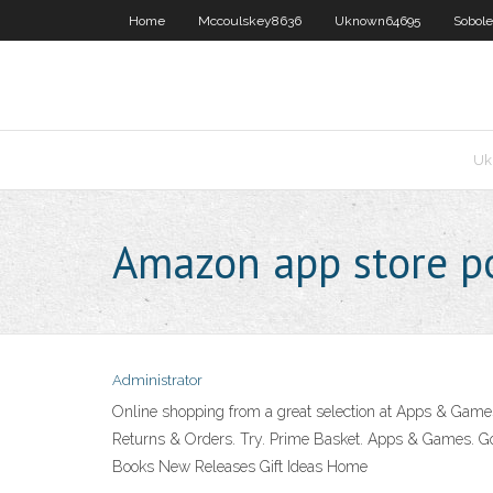
Home
Mccoulskey8636
Uknown64695
Sobol
Uk
Amazon app store po
Administrator
Online shopping from a great selection at Apps & Games 
Returns & Orders. Try. Prime Basket. Apps & Games. Go 
Books New Releases Gift Ideas Home