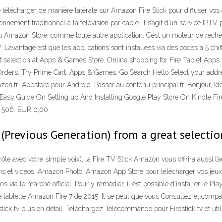
 télécharger de manière latérale sur Amazon Fire Stick pour diffuser vos c
bonnement traditionnel à la télévision par câble. Il s’agit d’un service IP
 du Amazon Store, comme toute autre application. C’est un moteur de reche
. L’avantage est que les applications sont installées via des codes à 5 chi
 selection at Apps & Games Store. Online shopping for Fire Tablet Apps 
 Orders. Try Prime Cart. Apps & Games. Go Search Hello Select your addre
zon.fr: Appstore pour Android. Passer au contenu principal.fr. Bonjour
ide On Setting up And Installing Google Play Store On Kindle Fire (E
19 506. EUR 0,00
 (Previous Generation) from a great selectio
e avec votre simple voix), la Fire TV Stick Amazon vous offrira aussi l’ac
et vidéos, Amazon Photo, Amazon App Store pour télécharger vos jeux vi
via le marché officiel. Pour y remédier, il est possible d'installer le Pla
e tablette Amazon Fire 7 de 2015. Il se peut que vous ‎Consultez et compare
k tv plus en détail. Téléchargez Télécommande pour Firestick tv et utili