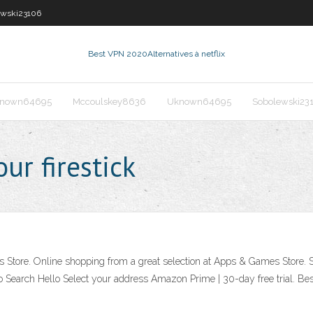
ewski23106
Best VPN 2020
Alternatives à netflix
nown64695
Mccoulskey8636
Uknown64695
Sobolewski23
ur firestick
Store. Online shopping from a great selection at Apps & Games Store. Ski
Search Hello Select your address Amazon Prime | 30-day free trial. Be