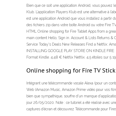
Bien que ce soit une application Android, vous pouvez le
Klub. L’application Players Klub est une alternative à l’a
est une application Android que vous installez à partir
des fichiers zip dans votre boîte Android ou votre Fire TV
HTML Online shopping for Fire Tablet Apps from a great
main content Hello, Sign in. Account & Lists Returns &
Service Today's Deals New Releases Find a Netflix: Ama
INSTALLING GOOGLE PLAY STORE ON KINDLE FIRE: Easy Gu
Format Kindle. 4,48 € Netflix Netflix. 4,5 étoiles sur 5 
Online shopping for Fire TV Stick
Intégrant une télécommande vocale Alexa (pour un contrôl
Web (Amazon Music, Amazon Prime vidéo pour vos films 
bien que sympathique, souffre d'un manque d'applications 
jour 26/05/2020. Note : ce tutoriel a été réalisé avec un
captures d’écran et découvrez Télécommande pour Firestic