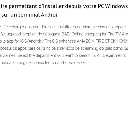
aire permettant d'installer depuis votre PC Windows,
K sur un terminal Androi
élécharger apk pour Firestick installer la dernière version des appareils F
 et Sviluppatori-> option de débogage BAD. Online shopping for Fire TV A
TV mobile app for iOS/Android/Fire OS enhances AMAZON FIRE STIC
ssui os apps para os principais serviços de streaming do país como Glo
& Games. Select the department you want to search in. All Departments 
ommendation engine, connected smart home device