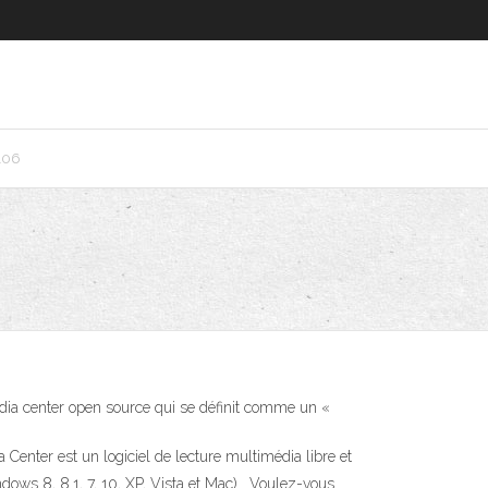
106
dia center open source qui se définit comme un «
ter est un logiciel de lecture multimédia libre et
ows 8, 8.1, 7, 10, XP, Vista et Mac) . Voulez-vous