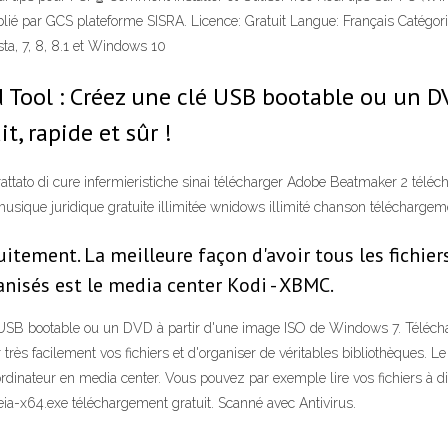
ié par GCS plateforme SISRA. Licence: Gratuit Langue: Français Catégori
ta, 7, 8, 8.1 et Windows 10
Tool : Créez une clé USB bootable ou un DV
, rapide et sûr !
ttato di cure infermieristiche sinai télécharger Adobe Beatmaker 2 téléc
sique juridique gratuite illimitée wnidows illimité chanson téléchargem
tuitement. La meilleure façon d'avoir tous les fichi
anisés est le media center Kodi - XBMC.
B bootable ou un DVD à partir d'une image ISO de Windows 7. Télécharge
très facilement vos fichiers et d'organiser de véritables bibliothèques.
dinateur en media center. Vous pouvez par exemple lire vos fichiers à dist
ia-x64.exe téléchargement gratuit. Scanné avec Antivirus.