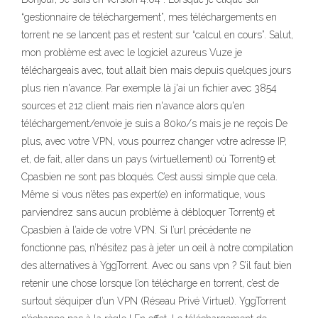
“gestionnaire de téléchargement”, mes téléchargements en
torrent ne se lancent pas et restent sur “calcul en cours”. Salut,
mon problème est avec le logiciel azureus Vuze je
téléchargeais avec, tout allait bien mais depuis quelques jours
plus rien n'avance. Par exemple là j'ai un fichier avec 3854
sources et 212 client mais rien n'avance alors qu'en
téléchargement/envoie je suis a 80ko/s mais je ne reçois De
plus, avec votre VPN, vous pourrez changer votre adresse IP,
et, de fait, aller dans un pays (virtuellement) où Torrent9 et
Cpasbien ne sont pas bloqués. C’est aussi simple que cela.
Même si vous n’êtes pas expert(e) en informatique, vous
parviendrez sans aucun problème à débloquer Torrent9 et
Cpasbien à l’aide de votre VPN. Si l’url précédente ne
fonctionne pas, n’hésitez pas à jeter un oeil à notre compilation
des alternatives à YggTorrent. Avec ou sans vpn ? S’il faut bien
retenir une chose lorsque l’on télécharge en torrent, c’est de
surtout s’équiper d’un VPN (Réseau Privé Virtuel). YggTorrent