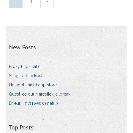
1
2
New Posts
Proxy https kat.cr
Sling fs1 blackout
Hotspot shield app store
Quest-ce quun firestick jailbreak
Erreur_ m7111-5059 netflix
Top Posts