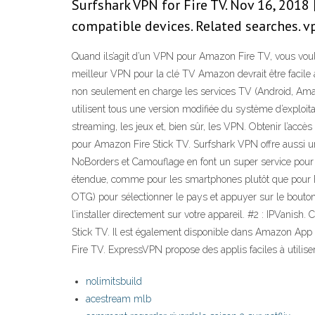
Surfshark VPN for Fire TV. Nov 16, 2018 
compatible devices. Related searches. vpn
Quand ils’agit d’un VPN pour Amazon Fire TV, vous voul
meilleur VPN pour la clé TV Amazon devrait être facile à 
non seulement en charge les services TV (Android, Amazo
utilisent tous une version modifiée du système d’exploita
streaming, les jeux et, bien sûr, les VPN. Obtenir l’acc
pour Amazon Fire Stick TV. Surfshark VPN offre aussi une
NoBorders et Camouflage en font un super service pour l
étendue, comme pour les smartphones plutôt que pour Fire
OTG) pour sélectionner le pays et appuyer sur le bouto
l’installer directement sur votre appareil. #2 : IPVanish.
Stick TV. Il est également disponible dans Amazon App 
Fire TV. ExpressVPN propose des applis faciles à utilis
nolimitsbuild
acestream mlb