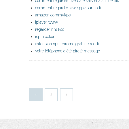
comment regarder riverdale saison 2 sur netflix
comment regarder wwe ppv sur kodi
amazon.commykps
iplayer www
regarder nhl kodi
isp blocker
extension vpn chrome gratuite reddit
votre téléphone a été piraté message
1
2