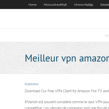
Home
Mccoulskey8636
Uknown64695
Sobol
Uk
Meilleur vpn amazon 
Publisher
Download Our Free VPN Client for Amazon Fire TV and A
IPVanish est souvent considéré comme le seul VPN pour les
compétitive. Les vitesses de connexion sont une fois de 