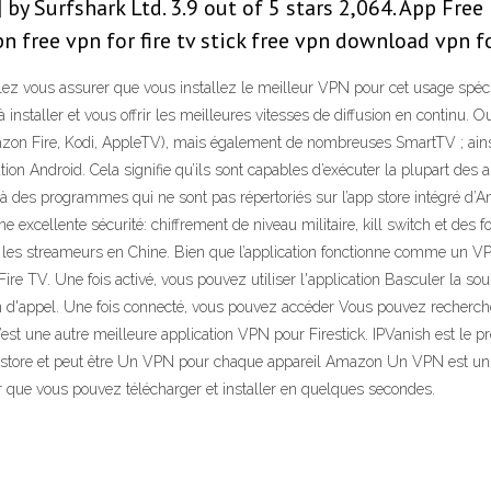
| by Surfshark Ltd. 3.9 out of 5 stars 2,064. App Fre
 free vpn for fire tv stick free vpn download vpn for
ez vous assurer que vous installez le meilleur VPN pour cet usage spéci
installer et vous offrir les meilleures vitesses de diffusion en continu. O
n Fire, Kodi, AppleTV), mais également de nombreuses SmartTV ; ainsi qu
tion Android. Cela signifie qu’ils sont capables d’exécuter la plupart des 
ès à des programmes qui ne sont pas répertoriés sur l’app store intégré d’
 excellente sécurité: chiffrement de niveau militaire, kill switch et des
es streameurs en Chine. Bien que l’application fonctionne comme un VPN 
 TV. Une fois activé, vous pouvez utiliser l'application Basculer la sour
n d'appel. Une fois connecté, vous pouvez accéder Vous pouvez recherche
 C’est une autre meilleure application VPN pour Firestick. IPVanish est le p
store et peut être Un VPN pour chaque appareil Amazon Un VPN est un moy
er que vous pouvez télécharger et installer en quelques secondes.