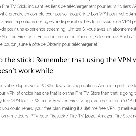
Fire TV Stick, incluant les liens de téléchargement pour leurs fichiers A
t à prendre en compte pour pouvoir acquérir le bon VPN pour votre Amazo
stick avec la politique no-log est indispensable. Les fournisseurs de VPN
pide pour une expérience streaming illimitée Si vous avez un abonnement 
ick ou Fire TV: 1. En partant de l’écran d’accueil, sélectionnez Applicati
le bouton jaune à côté de Obtenir pour télécharger et
 to the stick! Remember that using the VPN
oesn't work while
installer depuis votre PC Windows, des applications Android à partir de le
 VPN of choice has one that is on the Fire TV Store then that is going t
 free VPN for life. With our Amazon Fire TV app, you get a free 10 GB d
s you could renew your free plan making it a lifetime free VPN. 9 meilleur
on 9 meilleurs IPTV pour Firestick / Fire TV [2020] Amazon Fire Stick ne s