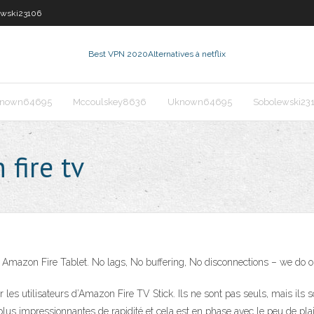
ewski23106
Best VPN 2020
Alternatives à netflix
nown64695
Mccoulskey8636
Uknown64695
Sobolewski23
fire tv
mazon Fire Tablet. No lags, No buffering, No disconnections – we do o
 utilisateurs d’Amazon Fire TV Stick. Ils ne sont pas seuls, mais ils son
plus impressionnantes de rapidité et cela est en phase avec le peu de pla