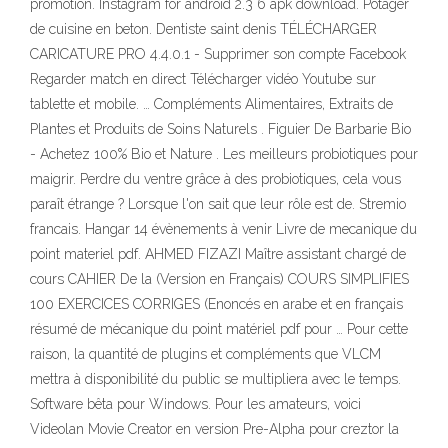
promotion. Instagram for android 2.3 6 apk download. Potager
de cuisine en beton. Dentiste saint denis TÉLÉCHARGER
CARICATURE PRO 4.4.0.1 - Supprimer son compte Facebook
Regarder match en direct Télécharger vidéo Youtube sur
tablette et mobile. … Compléments Alimentaires, Extraits de
Plantes et Produits de Soins Naturels . Figuier De Barbarie Bio
- Achetez 100% Bio et Nature . Les meilleurs probiotiques pour
maigrir. Perdre du ventre grâce à des probiotiques, cela vous
paraît étrange ? Lorsque l'on sait que leur rôle est de. Stremio
francais. Hangar 14 évènements à venir Livre de mecanique du
point materiel pdf. AHMED FIZAZI Maître assistant chargé de
cours CAHIER De la (Version en Français) COURS SIMPLIFIES
100 EXERCICES CORRIGES (Enoncés en arabe et en français
résumé de mécanique du point matériel pdf pour … Pour cette
raison, la quantité de plugins et compléments que VLCM
mettra à disponibilité du public se multipliera avec le temps.
Software bêta pour Windows. Pour les amateurs, voici
Videolan Movie Creator en version Pre-Alpha pour creztor la