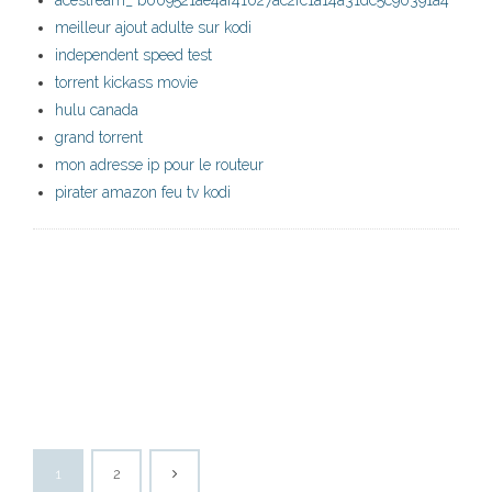
acestream_ b009521ae4af41027ac2fc1a14a31dc5c90391a4
meilleur ajout adulte sur kodi
independent speed test
torrent kickass movie
hulu canada
grand torrent
mon adresse ip pour le routeur
pirater amazon feu tv kodi
1
2