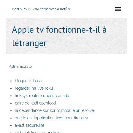
Best VPN 2020
Alternatives à netflix
Apple tv fonctionne-t-il à
létranger
Administrator
bloqueur iboss
regarder nfl live roku
linksys router support canada
paire de kodi openload
la dépendance sur script.module.urlresolver
quelle est lapplication kodi pour firestick
avast secureline
jailbreak kodi sur android